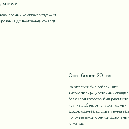
 ключ»
аем полный комплекс услуг – от
ирования до внутренней отделки.
Опыт более 20 лет
За этот срок был собран штат
высококвалифицированных специали
благодаря которому был реализов
крупных объектов, а также частных
домовладений, которые увенчалис
положительной оценкой довольны
клиентов.