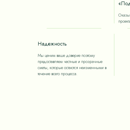
«Под
Оказыв
проект
Надежность
Мы ценим ваше доверие поэтому
предоставляем честные и прозрачные
сметы, которые остаются неизменными в
течение всего процесса.