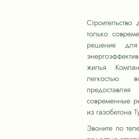
Строительство 
только соврем
решение для
энергоэффектив
жилья. Компан
легкостью в
предоставля
современные р
из газобетона Т
Звоните по тел