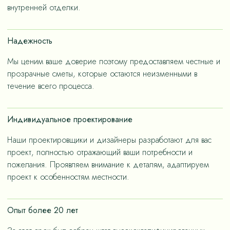
– не только эстетичные, но и долговечные, как за
внутренней отделки.
членов семьи.
счет применения износостойких материалов, так и за
счет дизайнерских решений, ориентированных на
Надежность
«медленную моду».
Мы ценим ваше доверие поэтому предоставляем честные и
прозрачные сметы, которые остаются неизменными в
течение всего процесса.
Индивидуальное проектирование
Наши проектировщики и дизайнеры разработают для вас
проект, полностью отражающий ваши потребности и
пожелания. Проявляем внимание к деталям, адаптируем
проект к особенностям местности.
Опыт более 20 лет