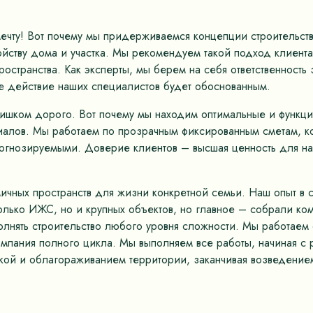
мечту! Вот почему мы придерживаемся концепции строительс
ству дома и участка. Мы рекомендуем такой подход клиентам
остранства. Как эксперты, мы берем на себя ответственность
е действие наших специалистов будет обоснованным.
лишком дорого. Вот почему мы находим оптимальные и функц
иалов. Мы работаем по прозрачным фиксированным сметам, к
рогнозируемыми. Доверие клиентов – высшая ценность для на
ных пространств для жизни конкретной семьи. Наш опыт в ст
только ИЖС, но и крупных объектов, но главное – собрали к
олнять строительство любого уровня сложности. Мы работае
омпания полного цикла. Мы выполняем все работы, начиная с 
кой и облагораживанием территории, заканчивая возведением