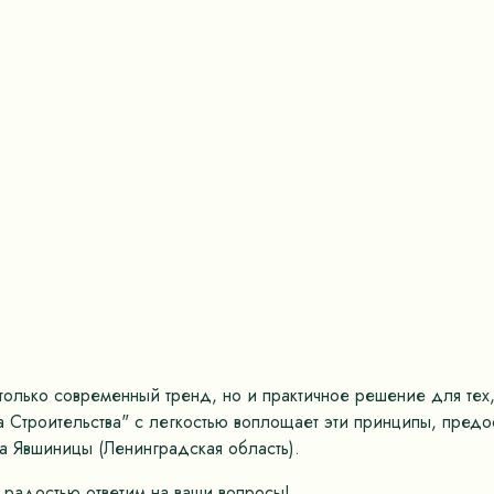
только современный тренд, но и практичное решение для тех,
а Строительства" с легкостью воплощает эти принципы, пред
а Явшиницы (Ленинградская область).
 радостью ответим на ваши вопросы!