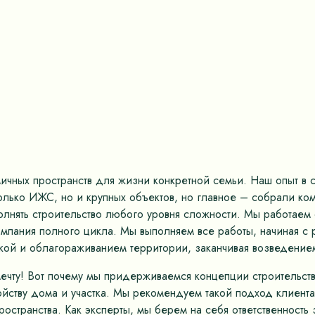
ных пространств для жизни конкретной семьи. Наш опыт в ст
только ИЖС, но и крупных объектов, но главное – собрали к
олнять строительство любого уровня сложности. Мы работае
омпания полного цикла. Мы выполняем все работы, начиная с 
кой и облагораживанием территории, заканчивая возведением
мечту! Вот почему мы придерживаемся концепции строительс
ству дома и участка. Мы рекомендуем такой подход клиентам
остранства. Как эксперты, мы берем на себя ответственность