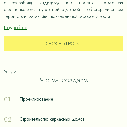
с разработки индивидуального проекта, продолжая
строительством, внутренней отделкой и облагораживанием
территории, заканчивая возведением заборов и ворот.
Подробнее
ЗАКАЗАТЬ ПРОЕКТ
Услуги
Что мы создаём
01
Проектирование
Проектирование – отправная точка в путешествии к
02
Строительство каркасных домов
реализации мечты о собственном доме. Чтобы дом