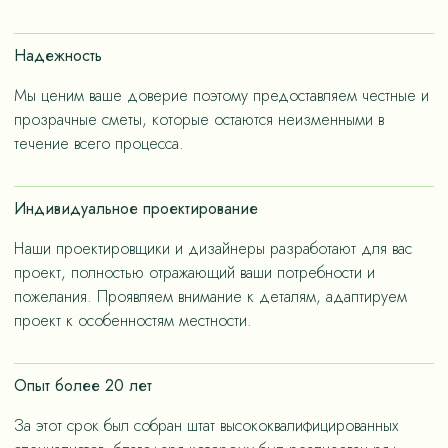
счет применения износостойких материалов, так и за
счет дизайнерских решений, ориентированных на
Надежность
«медленную моду».
Мы ценим ваше доверие поэтому предоставляем честные и
прозрачные сметы, которые остаются неизменными в
течение всего процесса.
Индивидуальное проектирование
Наши проектировщики и дизайнеры разработают для вас
проект, полностью отражающий ваши потребности и
пожелания. Проявляем внимание к деталям, адаптируем
проект к особенностям местности.
Опыт более 20 лет
За этот срок был собран штат высококвалифицированных