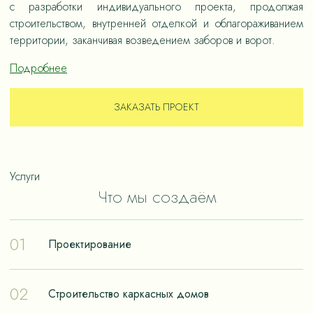
с разработки индивидуального проекта, продолжая
строительством, внутренней отделкой и облагораживанием
территории, заканчивая возведением заборов и ворот.
Подробнее
ЗАКАЗАТЬ ПРОЕКТ
Услуги
Что мы создаём
01
Проектирование
Проектирование – отправная точка в путешествии к
02
Строительство каркасных домов
реализации мечты о собственном доме. Чтобы дом