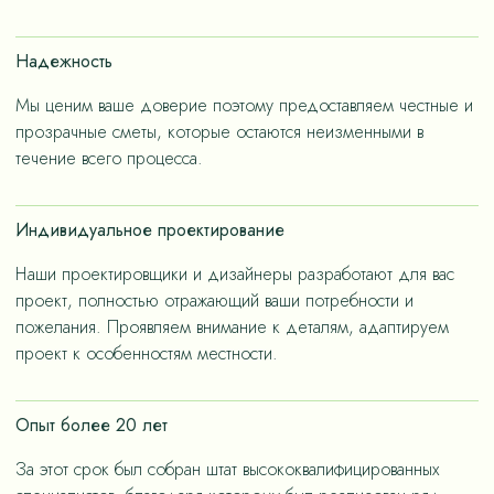
счет применения износостойких материалов, так и за
счет дизайнерских решений, ориентированных на
Надежность
«медленную моду».
Мы ценим ваше доверие поэтому предоставляем честные и
прозрачные сметы, которые остаются неизменными в
течение всего процесса.
Индивидуальное проектирование
Наши проектировщики и дизайнеры разработают для вас
проект, полностью отражающий ваши потребности и
пожелания. Проявляем внимание к деталям, адаптируем
проект к особенностям местности.
Опыт более 20 лет
За этот срок был собран штат высококвалифицированных