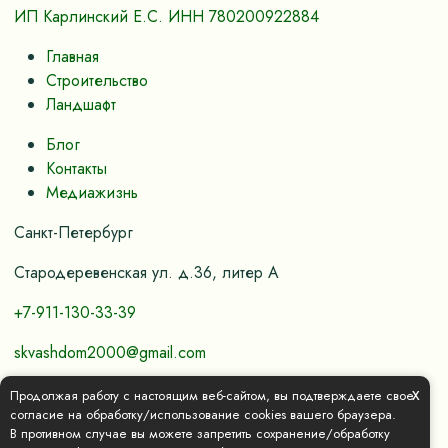
ИП Карлинский Е.С. ИНН 780200922884
Главная
Строительство
Ландшафт
Блог
Контакты
Медиажизнь
Санкт-Петербург
Стародеревенская ул. д.36, литер А
+7-911-130-33-39
skvashdom2000@gmail.com
x
Продолжая работу с настоящим веб-сайтом, вы подтверждаете свое
Политика конфиденциальности и обработки
согласие на обработку/использование cookies вашего браузера.
В противном случае вы можете запретить сохранение/обработку
персональных данных