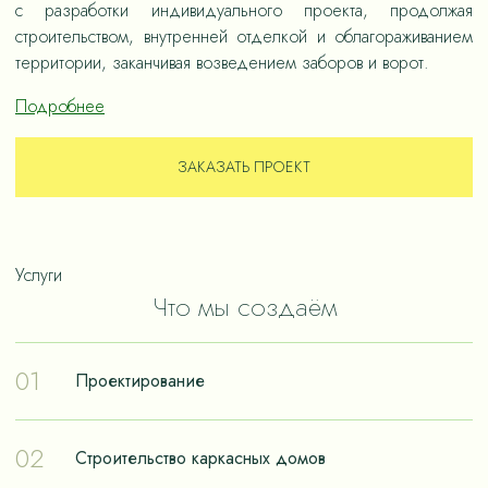
с разработки индивидуального проекта, продолжая
строительством, внутренней отделкой и облагораживанием
территории, заканчивая возведением заборов и ворот.
Подробнее
ЗАКАЗАТЬ ПРОЕКТ
Услуги
Что мы создаём
01
Проектирование
Проектирование – отправная точка в путешествии к
02
Строительство каркасных домов
реализации мечты о собственном доме. Чтобы дом