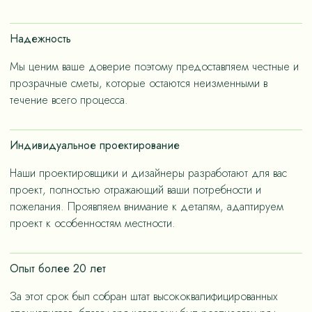
счет применения износостойких материалов, так и за
счет дизайнерских решений, ориентированных на
Надежность
«медленную моду».
Мы ценим ваше доверие поэтому предоставляем честные и
прозрачные сметы, которые остаются неизменными в
течение всего процесса.
Индивидуальное проектирование
Наши проектировщики и дизайнеры разработают для вас
проект, полностью отражающий ваши потребности и
пожелания. Проявляем внимание к деталям, адаптируем
проект к особенностям местности.
Опыт более 20 лет
За этот срок был собран штат высококвалифицированных