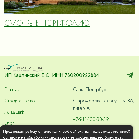
СМОТРЕТЬ ПОРТФОЛИО
ИП Карлинский Е.С. ИНН 780200922884
Главная
Санкт-Петербург
Строительство
Стародеревенская ул. д.36,
литер А
Ландшафт
+7-911-130-33-39
Блог
skvashdom2000@gmail.com
x
Продолжая работу с настоящим веб-сайтом, вы подтверждаете свое
Контакты
согласие на обработку/использование cookies вашего браузера.