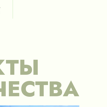
ь
х
КТЫ
ЧЕСТВА