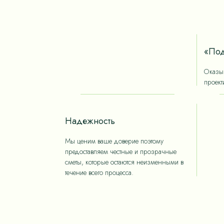
ориентированных на «медленную моду».
«Под
Оказыв
проект
Надежность
Мы ценим ваше доверие поэтому
предоставляем честные и прозрачные
сметы, которые остаются неизменными в
течение всего процесса.