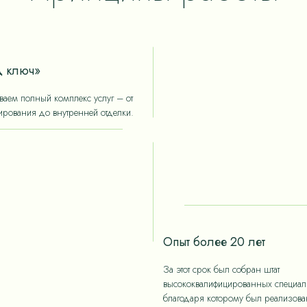
 ключ»
аем полный комплекс услуг – от
ирования до внутренней отделки.
Опыт более 20 лет
За этот срок был собран штат
высококвалифицированных специали
благодаря которому был реализов