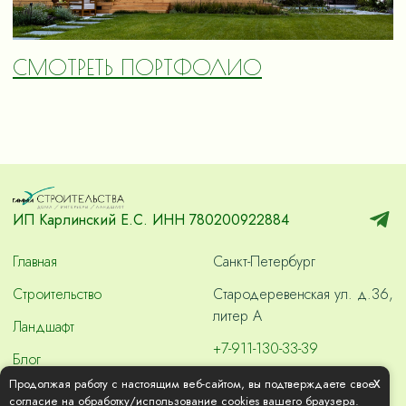
СМОТРЕТЬ ПОРТФОЛИО
ИП Карлинский Е.С. ИНН 780200922884
Главная
Санкт-Петербург
Строительство
Стародеревенская ул. д.36,
литер А
Ландшафт
+7-911-130-33-39
Блог
skvashdom2000@gmail.com
x
Продолжая работу с настоящим веб-сайтом, вы подтверждаете свое
Контакты
согласие на обработку/использование cookies вашего браузера.