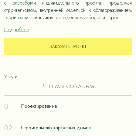
с разработки индивидуального проекта, продолжая
строительством, внутренней отделкой и облагораживанием
территории, заканчивая возведением заборов и ворот.
Подробнее
ЗАКАЗАТЬ ПРОЕКТ
Услуги
Что мы создаём
01
Проектирование
Проектирование – отправная точка в путешествии к
02
Строительство каркасных домов
реализации мечты о собственном доме. Чтобы дом