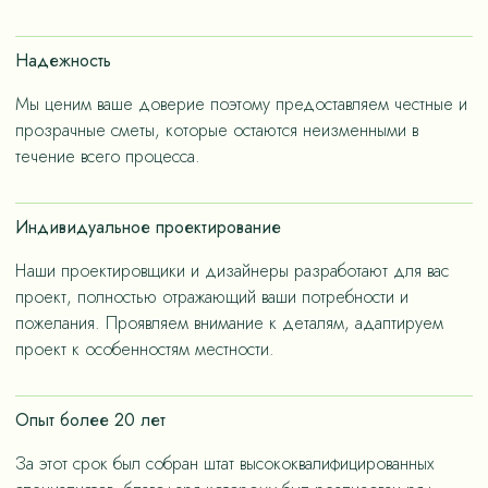
счет применения износостойких материалов, так и за
счет дизайнерских решений, ориентированных на
Надежность
«медленную моду».
Мы ценим ваше доверие поэтому предоставляем честные и
прозрачные сметы, которые остаются неизменными в
течение всего процесса.
Индивидуальное проектирование
Наши проектировщики и дизайнеры разработают для вас
проект, полностью отражающий ваши потребности и
пожелания. Проявляем внимание к деталям, адаптируем
проект к особенностям местности.
Опыт более 20 лет
За этот срок был собран штат высококвалифицированных