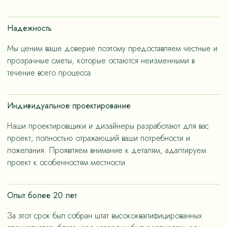
счет применения износостойких материалов, так и за
счет дизайнерских решений, ориентированных на
Надежность
«медленную моду».
Мы ценим ваше доверие поэтому предоставляем честные и
прозрачные сметы, которые остаются неизменными в
течение всего процесса.
Индивидуальное проектирование
Наши проектировщики и дизайнеры разработают для вас
проект, полностью отражающий ваши потребности и
пожелания. Проявляем внимание к деталям, адаптируем
проект к особенностям местности.
Опыт более 20 лет
За этот срок был собран штат высококвалифицированных