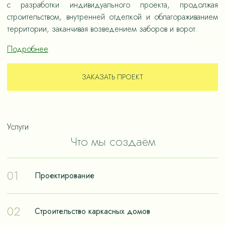
с разработки индивидуального проекта, продолжая
строительством, внутренней отделкой и облагораживанием
территории, заканчивая возведением заборов и ворот.
Подробнее
ЗАКАЗАТЬ ПРОЕКТ
Услуги
Что мы создаём
01
Проектирование
Проектирование – отправная точка в путешествии к
02
Строительство каркасных домов
реализации мечты о собственном доме. Чтобы дом