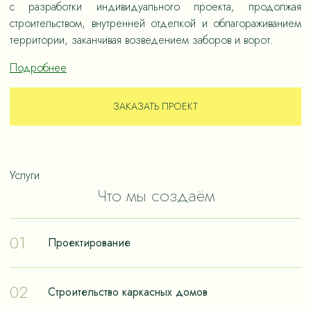
с разработки индивидуального проекта, продолжая
строительством, внутренней отделкой и облагораживанием
территории, заканчивая возведением заборов и ворот.
Подробнее
ЗАКАЗАТЬ ПРОЕКТ
Услуги
Что мы создаём
01
Проектирование
Проектирование – отправная точка в путешествии к
02
Строительство каркасных домов
реализации мечты о собственном доме. Чтобы дом