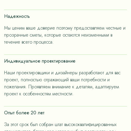
счет применения износостойких материалов, так и за
счет дизайнерских решений, ориентированных на
Надежность
«медленную моду».
Мы ценим ваше доверие поэтому предоставляем честные и
прозрачные сметы, которые остаются неизменными в
течение всего процесса.
Индивидуальное проектирование
Наши проектировщики и дизайнеры разработают для вас
проект, полностью отражающий ваши потребности и
пожелания. Проявляем внимание к деталям, адаптируем
проект к особенностям местности.
Опыт более 20 лет
За этот срок был собран штат высококвалифицированных