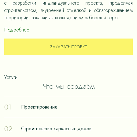
с разработки индивидуального проекта, продолжая
строительством, внутренней отделкой и облагораживанием
территории, заканчивая возведением заборов и ворот.
Подробнее
ЗАКАЗАТЬ ПРОЕКТ
Услуги
Что мы создаём
01
Проектирование
Проектирование – отправная точка в путешествии к
02
Строительство каркасных домов
реализации мечты о собственном доме. Чтобы дом