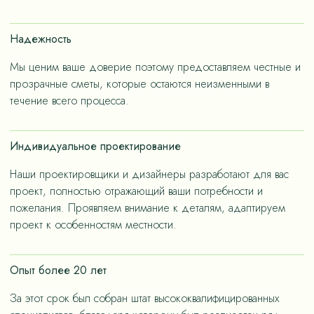
счет применения износостойких материалов, так и за
счет дизайнерских решений, ориентированных на
Надежность
«медленную моду».
Мы ценим ваше доверие поэтому предоставляем честные и
прозрачные сметы, которые остаются неизменными в
течение всего процесса.
Индивидуальное проектирование
Наши проектировщики и дизайнеры разработают для вас
проект, полностью отражающий ваши потребности и
пожелания. Проявляем внимание к деталям, адаптируем
проект к особенностям местности.
Опыт более 20 лет
За этот срок был собран штат высококвалифицированных