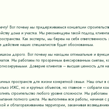
мечту! Вот почему мы придерживаемся концепции строительс
ству дома и участка. Мы рекомендуем такой подход клиентам
остранства. Как эксперты, мы берем на себя ответственность
е действие наших специалистов будет обоснованным.
лишком дорого. Вот почему мы находим оптимальные и функц
иалов. Мы работаем по прозрачным фиксированным сметам, к
рогнозируемыми. Доверие клиентов – высшая ценность для на
ных пространств для жизни конкретной семьи. Наш опыт в ст
только ИЖС, но и крупных объектов, но главное – собрали к
олнять строительство любого уровня сложности. Мы работае
омпания полного цикла. Мы выполняем все работы, начиная с 
кой и облагораживанием территории, заканчивая возведением