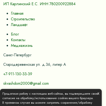
ИП Карлинский Е.С. ИНН 780200922884
Главная
Строительство
Ландшафт
Блог
Контакты
Медиажизнь
Санкт-Петербург
Стародеревенская ул. д.36, литер А
+7-911-130-33-39
skvashdom2000@gmail.com
x
Продолжая работу с настоящим веб-сайтом, вы подтверждаете свое
Политика конфиденциальности и обработки
согласие на обработку/использование cookies вашего браузера.
В противном случае вы можете запретить сохранение/обработку
персональных данных