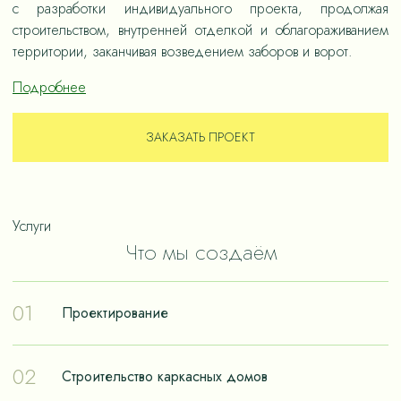
с разработки индивидуального проекта, продолжая
строительством, внутренней отделкой и облагораживанием
территории, заканчивая возведением заборов и ворот.
Подробнее
ЗАКАЗАТЬ ПРОЕКТ
Услуги
Что мы создаём
01
Проектирование
Проектирование – отправная точка в путешествии к
02
Строительство каркасных домов
реализации мечты о собственном доме. Чтобы дом