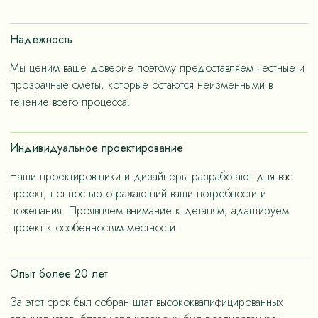
счет применения износостойких материалов, так и за
счет дизайнерских решений, ориентированных на
Надежность
«медленную моду».
Мы ценим ваше доверие поэтому предоставляем честные и
прозрачные сметы, которые остаются неизменными в
течение всего процесса.
Индивидуальное проектирование
Наши проектировщики и дизайнеры разработают для вас
проект, полностью отражающий ваши потребности и
пожелания. Проявляем внимание к деталям, адаптируем
проект к особенностям местности.
Опыт более 20 лет
За этот срок был собран штат высококвалифицированных