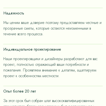
счет применения износостойких материалов, так и за
счет дизайнерских решений, ориентированных на
Надежность
«медленную моду».
Мы ценим ваше доверие поэтому предоставляем честные и
прозрачные сметы, которые остаются неизменными в
течение всего процесса.
Индивидуальное проектирование
Наши проектировщики и дизайнеры разработают для вас
проект, полностью отражающий ваши потребности и
пожелания. Проявляем внимание к деталям, адаптируем
проект к особенностям местности.
Опыт более 20 лет
За этот срок был собран штат высококвалифицированных