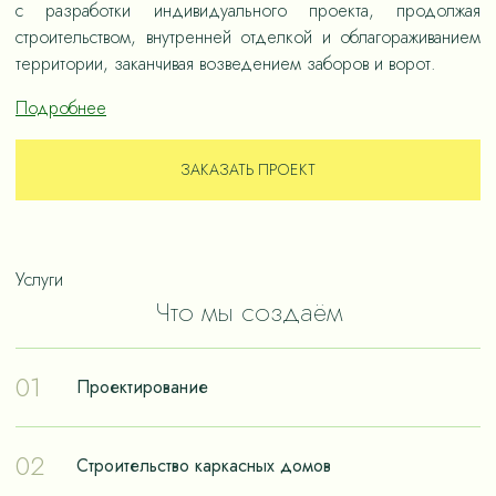
с разработки индивидуального проекта, продолжая
строительством, внутренней отделкой и облагораживанием
территории, заканчивая возведением заборов и ворот.
Подробнее
ЗАКАЗАТЬ ПРОЕКТ
Услуги
Что мы создаём
01
Проектирование
Проектирование – отправная точка в путешествии к
02
Строительство каркасных домов
реализации мечты о собственном доме. Чтобы дом