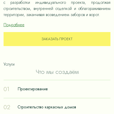
с разработки индивидуального проекта, продолжая
строительством, внутренней отделкой и облагораживанием
территории, заканчивая возведением заборов и ворот.
Подробнее
ЗАКАЗАТЬ ПРОЕКТ
Услуги
Что мы создаём
01
Проектирование
Проектирование – отправная точка в путешествии к
02
Строительство каркасных домов
реализации мечты о собственном доме. Чтобы дом