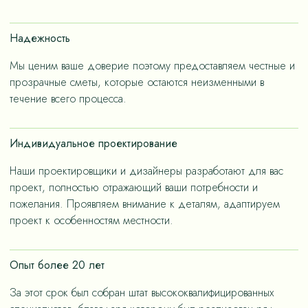
счет применения износостойких материалов, так и за
счет дизайнерских решений, ориентированных на
Надежность
«медленную моду».
Мы ценим ваше доверие поэтому предоставляем честные и
прозрачные сметы, которые остаются неизменными в
течение всего процесса.
Индивидуальное проектирование
Наши проектировщики и дизайнеры разработают для вас
проект, полностью отражающий ваши потребности и
пожелания. Проявляем внимание к деталям, адаптируем
проект к особенностям местности.
Опыт более 20 лет
За этот срок был собран штат высококвалифицированных