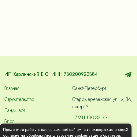
ИП Карлинский Е.С. ИНН 780200922884
Главная
Санкт-Петербург
Строительство
Стародеревенская ул. д.36,
литер А
Ландшафт
+7-911-130-33-39
Блог
skvashdom2000@gmail.com
x
Продолжая работу с настоящим веб-сайтом, вы подтверждаете свое
Контакты
согласие на обработку/использование cookies вашего браузера.