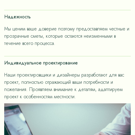
счет применения износостойких материалов, так и за
счет дизайнерских решений, ориентированных на
Надежность
«медленную моду».
Мы ценим ваше доверие поэтому предоставляем честные и
прозрачные сметы, которые остаются неизменными в
течение всего процесса.
Индивидуальное проектирование
Наши проектировщики и дизайнеры разработают для вас
проект, полностью отражающий ваши потребности и
пожелания. Проявляем внимание к деталям, адаптируем
проект к особенностям местности.