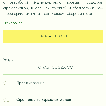
с разработки индивидуального проекта, продолжая
строительством, внутренней отделкой и облагораживанием
территории, заканчивая возведением заборов и ворот.
Подробнее
ЗАКАЗАТЬ ПРОЕКТ
Услуги
Что мы создаём
01
Проектирование
Проектирование – отправная точка в путешествии к
02
Строительство каркасных домов
реализации мечты о собственном доме. Чтобы дом