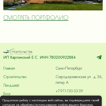
СМОТРЕТЬ ПОРТФОЛИО
ИП Карлинский Е.С. ИНН 780200922884
Главная
Санкт-Петербург
Строительство
Стародеревенская ул. д.36,
литер А
Ландшафт
+7-911-130-33-39
Блог
skvashdom2000@gmail.com
x
Продолжая работу с настоящим веб-сайтом, вы подтверждаете свое
Контакты
согласие на обработку/использование cookies вашего браузера.