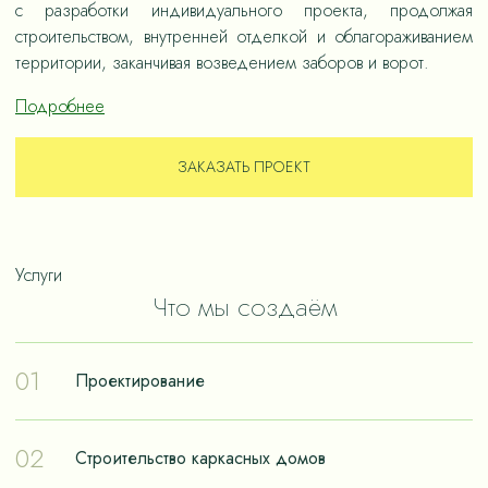
с разработки индивидуального проекта, продолжая
строительством, внутренней отделкой и облагораживанием
территории, заканчивая возведением заборов и ворот.
Подробнее
ЗАКАЗАТЬ ПРОЕКТ
Услуги
Что мы создаём
01
Проектирование
Проектирование – отправная точка в путешествии к
02
Строительство каркасных домов
реализации мечты о собственном доме. Чтобы дом