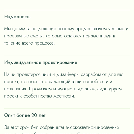
счет применения износостойких материалов, так и за
счет дизайнерских решений, ориентированных на
Надежность
«медленную моду».
Мы ценим ваше доверие поэтому предоставляем честные и
прозрачные сметы, которые остаются неизменными в
течение всего процесса.
Индивидуальное проектирование
Наши проектировщики и дизайнеры разработают для вас
проект, полностью отражающий ваши потребности и
пожелания. Проявляем внимание к деталям, адаптируем
проект к особенностям местности.
Опыт более 20 лет
За этот срок был собран штат высококвалифицированных