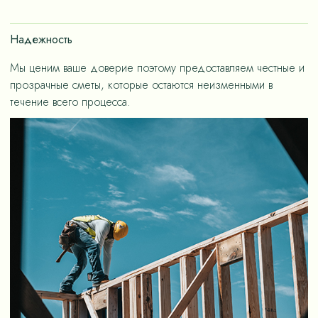
счет применения износостойких материалов, так и за
счет дизайнерских решений, ориентированных на
Надежность
«медленную моду».
Мы ценим ваше доверие поэтому предоставляем честные и
прозрачные сметы, которые остаются неизменными в
течение всего процесса.