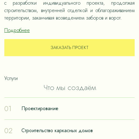
с разработки индивидуального проекта, продолжая
строительством, внутренней отделкой и облагораживанием
территории, заканчивая возведением заборов и ворот.
Подробнее
ЗАКАЗАТЬ ПРОЕКТ
Услуги
Что мы создаём
01
Проектирование
Проектирование – отправная точка в путешествии к
02
Строительство каркасных домов
реализации мечты о собственном доме. Чтобы дом