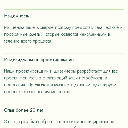
счет применения износостойких материалов, так и за
счет дизайнерских решений, ориентированных на
Надежность
«медленную моду».
Мы ценим ваше доверие поэтому предоставляем честные и
прозрачные сметы, которые остаются неизменными в
течение всего процесса.
Индивидуальное проектирование
Наши проектировщики и дизайнеры разработают для вас
проект, полностью отражающий ваши потребности и
пожелания. Проявляем внимание к деталям, адаптируем
проект к особенностям местности.
Опыт более 20 лет
За этот срок был собран штат высококвалифицированных