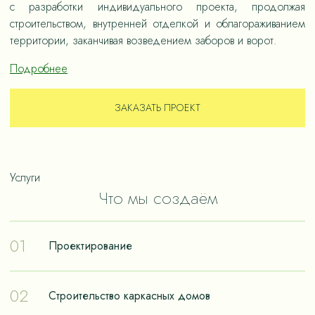
с разработки индивидуального проекта, продолжая
строительством, внутренней отделкой и облагораживанием
территории, заканчивая возведением заборов и ворот.
Подробнее
ЗАКАЗАТЬ ПРОЕКТ
Услуги
Что мы создаём
01
Проектирование
Проектирование – отправная точка в путешествии к
02
Строительство каркасных домов
реализации мечты о собственном доме. Чтобы дом